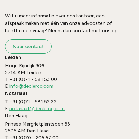
Wilt u meer informatie over ons kantoor, een
afspraak maken met één van onze advocaten of
heeft u een vraag? Neem dan contact met ons op.
Naar contact
Leiden
Hoge Rijndijk 306
2314 AM
Leiden
T
+31 (0)71 - 581 53 00
E
info@declercq.com
Notariaat
T
+31 (0)71 - 581 53 23
E
notariaat@declercq.com
Den Haag
Prinses Margrietplantsoen 33
2595 AM
Den Haag
T
+31 (0)70 - 205 57 00