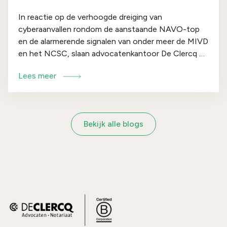
In reactie op de verhoogde dreiging van
cyberaanvallen rondom de aanstaande NAVO-top
en de alarmerende signalen van onder meer de MIVD
en het NCSC, slaan advocatenkantoor De Clercq en
cybersecurityspecialist Secura (vanaf 1 juli Bureau
Lees meer
Veritas Cybersecurity) de handen ineen. Samen
introduceren zij de ‘Incident Response Retainer
Dienst’: een 24/7 service die organisaties juridische
én technische zekerheid biedt op het moment dat
Bekijk alle blogs
het echt nodig is.