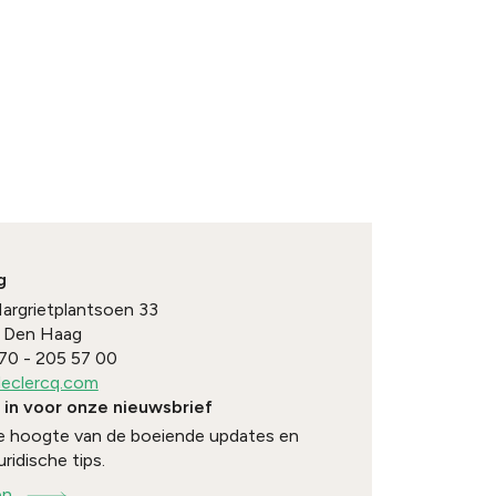
g
Margrietplantsoen 33
Den Haag
70 - 205 57 00
eclercq.com
e in voor onze nieuwsbrief
 de hoogte van de boeiende updates en
uridische tips.
en