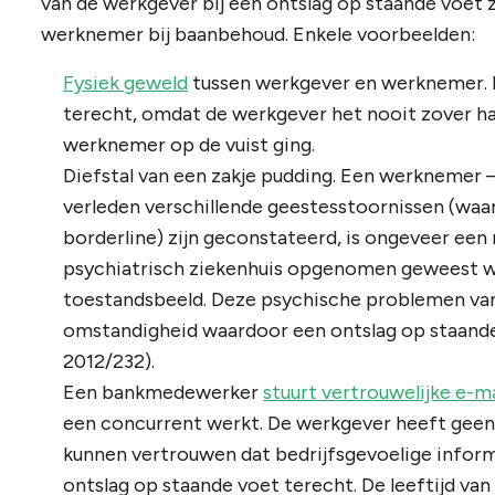
van de werkgever bij een ontslag op staande voet
werknemer bij baanbehoud. Enkele voorbeelden:
Fysiek geweld
tussen werkgever en werknemer. H
terecht, omdat de werkgever het nooit zover h
werknemer op de vuist ging.
Diefstal van een zakje pudding. Een werknemer – r
verleden verschillende geestesstoornissen (waa
borderline) zijn geconstateerd, is ongeveer een 
psychiatrisch ziekenhuis opgenomen geweest 
toestandsbeeld. Deze psychische problemen va
omstandigheid waardoor een ontslag op staande 
2012/232).
Een bankmedewerker
stuurt vertrouwelijke e-ma
een concurrent werkt. De werkgever heeft gee
kunnen vertrouwen dat bedrijfsgevoelige informa
ontslag op staande voet terecht. De leeftijd van