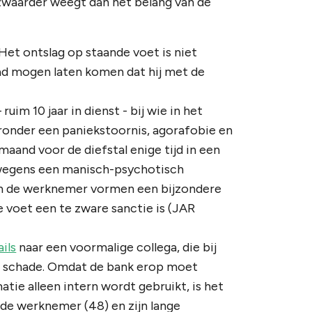
 zwaarder weegt dan het belang van de
et ontslag op staande voet is niet
ad mogen laten komen dat hij met de
uim 10 jaar in dienst - bij wie in het
ronder een paniekstoornis, agorafobie en
maand voor de diefstal enige tijd in een
wegens een manisch-psychotisch
n de werknemer vormen een bijzondere
voet een te zware sanctie is (
JAR
ils
naar een voormalige collega, die bij
n schade. Omdat de bank erop moet
tie alleen intern wordt gebruikt, is het
 de werknemer (48) en zijn lange