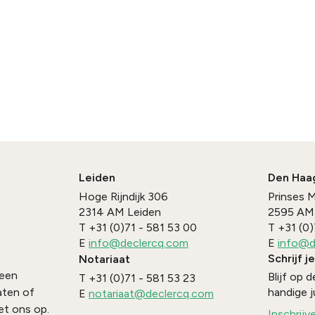
Leiden
Den Haa
Hoge Rijndijk 306
Prinses 
2314 AM
Leiden
2595 AM
T
+31 (0)71 - 581 53 00
T
+31 (0)
E
info@declercq.com
E
info@d
Schrijf j
Notariaat
 een
Blijf op
T
+31 (0)71 - 581 53 23
handige j
aten of
E
notariaat@declercq.com
t ons op.
Inschrijv