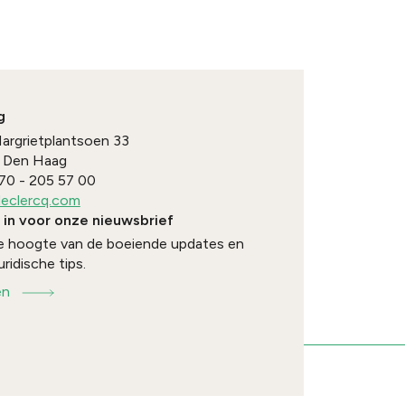
g
Margrietplantsoen 33
Den Haag
70 - 205 57 00
eclercq.com
e in voor onze nieuwsbrief
 de hoogte van de boeiende updates en
uridische tips.
en