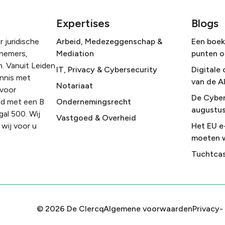
Expertises
Blogs
 juridische
Arbeid, Medezeggenschap &
Een boek 
rnemers,
Mediation
punten o
. Vanuit Leiden
IT, Privacy & Cybersecurity
Digitale 
ennis met
van de A
Notariaat
 voor
De Cyber
nd met een B
Ondernemingsrecht
augustus
gal 500. Wij
Vastgoed & Overheid
wij voor u
Het EU e
moeten 
Tuchtcas
©
2026
De Clercq
Algemene voorwaarden
Privacy-