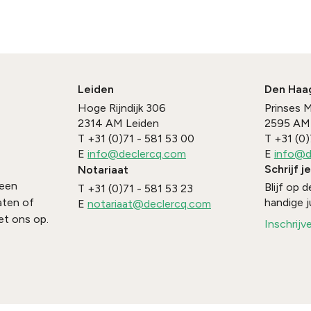
Leiden
Den Haa
Hoge Rijndijk 306
Prinses 
2314 AM
Leiden
2595 AM
T
+31 (0)71 - 581 53 00
T
+31 (0)
E
info@declercq.com
E
info@d
Schrijf j
Notariaat
 een
Blijf op
T
+31 (0)71 - 581 53 23
handige j
aten of
E
notariaat@declercq.com
t ons op.
Inschrijv