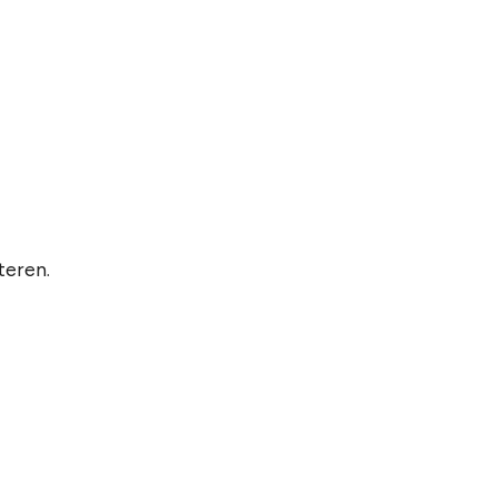
r
teren.