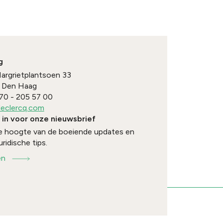
g
Margrietplantsoen 33
Den Haag
70 - 205 57 00
eclercq.com
e in voor onze nieuwsbrief
 de hoogte van de boeiende updates en
uridische tips.
en