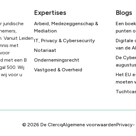
Expertises
Blogs
 juridische
Arbeid, Medezeggenschap &
Een boek 
rnemers,
Mediation
punten o
. Vanuit Leiden
IT, Privacy & Cybersecurity
Digitale 
ennis met
van de A
Notariaat
 voor
De Cyber
nd met een B
Ondernemingsrecht
augustus
gal 500. Wij
Vastgoed & Overheid
wij voor u
Het EU e
moeten 
Tuchtcas
©
2026
De Clercq
Algemene voorwaarden
Privacy-