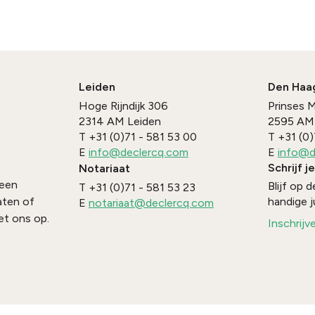
Leiden
Den Haa
Hoge Rijndijk 306
Prinses 
2314 AM
Leiden
2595 AM
T
+31 (0)71 - 581 53 00
T
+31 (0)
E
info@declercq.com
E
info@d
Schrijf j
Notariaat
 een
Blijf op
T
+31 (0)71 - 581 53 23
handige j
aten of
E
notariaat@declercq.com
t ons op.
Inschrijv