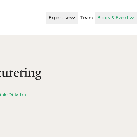
Expertises
Team
Blogs & Events
turering
ink-Dijkstra