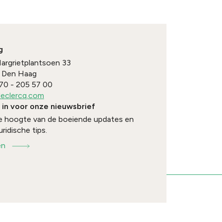
g
Margrietplantsoen 33
Den Haag
70 - 205 57 00
eclercq.com
e in voor onze nieuwsbrief
 de hoogte van de boeiende updates en
uridische tips.
en