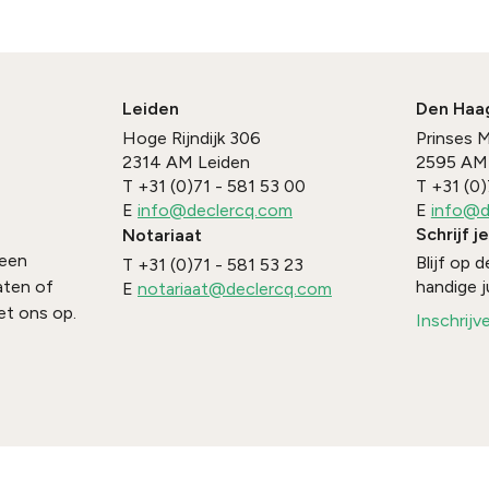
Leiden
Den Haa
Hoge Rijndijk 306
Prinses 
2314 AM
Leiden
2595 AM
T
+31 (0)71 - 581 53 00
T
+31 (0)
E
info@declercq.com
E
info@d
Schrijf j
Notariaat
 een
Blijf op
T
+31 (0)71 - 581 53 23
handige j
aten of
E
notariaat@declercq.com
t ons op.
Inschrijv