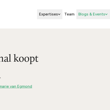
Expertises
Team
Blogs & Events
al koopt
marie van Egmond