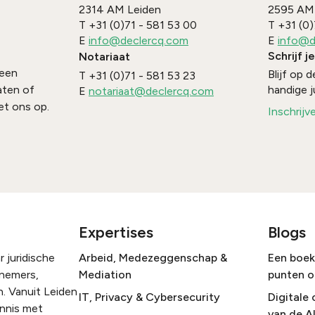
2314 AM
Leiden
2595 AM
T
+31 (0)71 - 581 53 00
T
+31 (0)
E
info@declercq.com
E
info@d
Schrijf j
Notariaat
 een
Blijf op
T
+31 (0)71 - 581 53 23
handige j
aten of
E
notariaat@declercq.com
t ons op.
Inschrijv
Expertises
Blogs
 juridische
Arbeid, Medezeggenschap &
Een boek 
rnemers,
Mediation
punten o
. Vanuit Leiden
IT, Privacy & Cybersecurity
Digitale 
ennis met
van de A