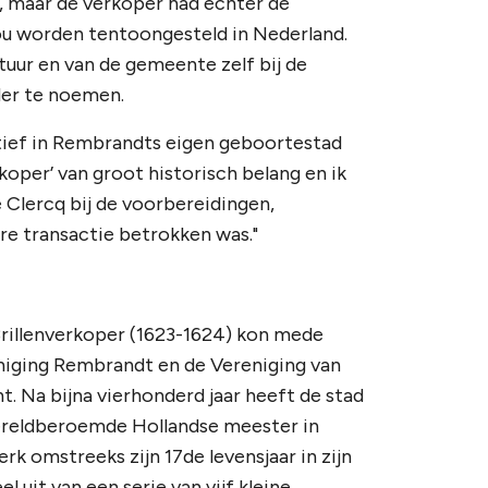
, maar de verkoper had echter de
 zou worden tentoongesteld in Nederland.
uur en van de gemeente zelf bij de
nder te noemen.
itief in Rembrandts eigen geboortestad
koper’ van groot historisch belang en ik
 Clercq bij de voorbereidingen,
re transactie betrokken was."
Brillenverkoper (1623-1624) kon mede
eniging Rembrandt en de Vereniging van
. Na bijna vierhonderd jaar heeft de stad
wereldberoemde Hollandse meester in
k omstreeks zijn 17de levensjaar in zijn
 uit van een serie van vijf kleine