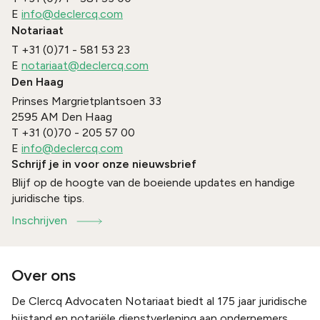
E
info@declercq.com
Notariaat
T
+31 (0)71 - 581 53 23
E
notariaat@declercq.com
Den Haag
Prinses Margrietplantsoen 33
2595 AM
Den Haag
T
+31 (0)70 - 205 57 00
E
info@declercq.com
Schrijf je in voor onze nieuwsbrief
Blijf op de hoogte van de boeiende updates en handige
juridische tips.
Inschrijven
Over ons
De Clercq Advocaten Notariaat biedt al 175 jaar juridische
bijstand en notariële dienstverlening aan ondernemers,