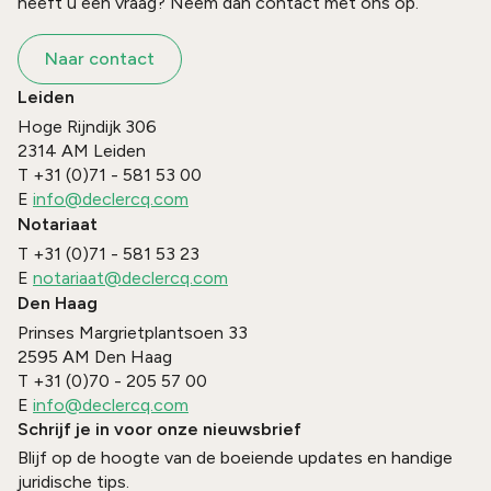
heeft u een vraag? Neem dan contact met ons op.
Naar contact
Leiden
Hoge Rijndijk 306
2314 AM
Leiden
T
+31 (0)71 - 581 53 00
E
info@declercq.com
Notariaat
T
+31 (0)71 - 581 53 23
E
notariaat@declercq.com
Den Haag
Prinses Margrietplantsoen 33
2595 AM
Den Haag
T
+31 (0)70 - 205 57 00
E
info@declercq.com
Schrijf je in voor onze nieuwsbrief
Blijf op de hoogte van de boeiende updates en handige
juridische tips.