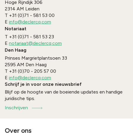
Hoge Rijndijk 306
2314 AM
Leiden
T
+31 (0)71 - 581 53 00
E
info@declercq.com
Notariaat
T
+31 (0)71 - 581 53 23
E
notariaat@declercq.com
Den Haag
Prinses Margrietplantsoen 33
2595 AM
Den Haag
T
+31 (0)70 - 205 57 00
E
info@declercq.com
Schrijf je in voor onze nieuwsbrief
Blijf op de hoogte van de boeiende updates en handige
juridische tips.
Inschrijven
Over ons