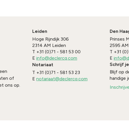
Leiden
Den Haa
Hoge Rijndijk 306
Prinses 
2314 AM
Leiden
2595 AM
T
+31 (0)71 - 581 53 00
T
+31 (0)
E
info@declercq.com
E
info@d
Schrijf j
Notariaat
 een
Blijf op
T
+31 (0)71 - 581 53 23
handige j
aten of
E
notariaat@declercq.com
t ons op.
Inschrijv