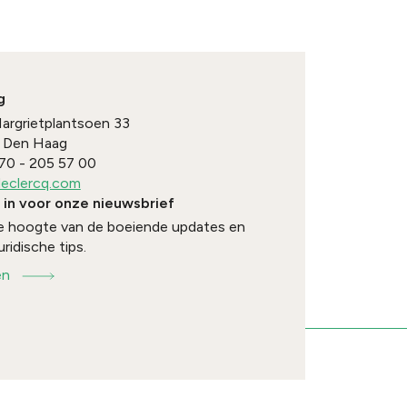
g
Margrietplantsoen 33
Den Haag
70 - 205 57 00
eclercq.com
e in voor onze nieuwsbrief
 de hoogte van de boeiende updates en
uridische tips.
en