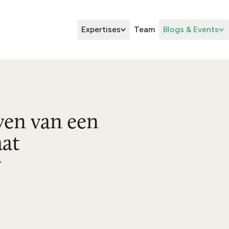
Expertises
Team
Blogs & Events
even van een
aat