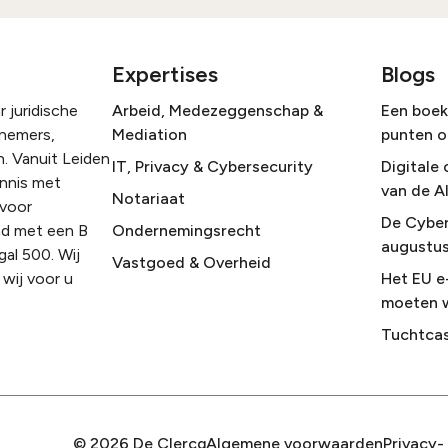
Expertises
Blogs
 juridische
Arbeid, Medezeggenschap &
Een boek 
rnemers,
Mediation
punten o
. Vanuit Leiden
IT, Privacy & Cybersecurity
Digitale 
ennis met
van de A
Notariaat
 voor
De Cyber
nd met een B
Ondernemingsrecht
augustus
gal 500. Wij
Vastgoed & Overheid
wij voor u
Het EU e
moeten 
Tuchtcas
©
2026
De Clercq
Algemene voorwaarden
Privacy-