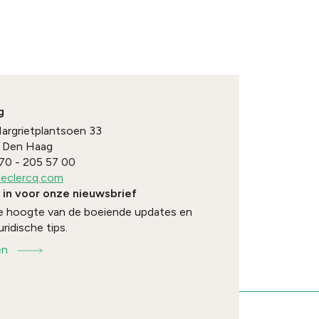
g
Margrietplantsoen 33
Den Haag
70 - 205 57 00
eclercq.com
e in voor onze nieuwsbrief
 de hoogte van de boeiende updates en
uridische tips.
en