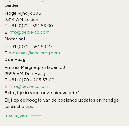
Leiden
Hoge Rijndijk 306
2314 AM
Leiden
T
+31 (0)71 - 581 53 00
E
info@declercq.com
Notariaat
T
+31 (0)71 - 581 53 23
E
notariaat@declercq.com
Den Haag
Prinses Margrietplantsoen 33
2595 AM
Den Haag
T
+31 (0)70 - 205 57 00
E
info@declercq.com
Schrijf je in voor onze nieuwsbrief
Blijf op de hoogte van de boeiende updates en handige
juridische tips.
Inschrijven