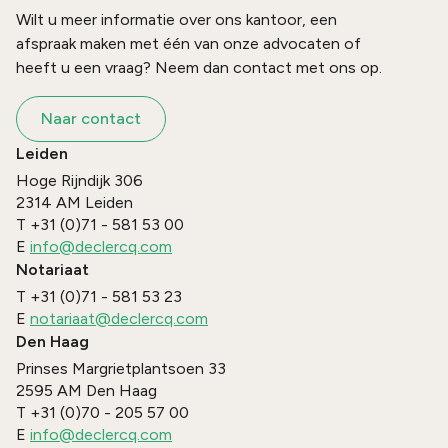
Wilt u meer informatie over ons kantoor, een
afspraak maken met één van onze advocaten of
heeft u een vraag? Neem dan contact met ons op.
Naar contact
Leiden
Hoge Rijndijk 306
2314 AM
Leiden
T
+31 (0)71 - 581 53 00
E
info@declercq.com
Notariaat
T
+31 (0)71 - 581 53 23
E
notariaat@declercq.com
Den Haag
Prinses Margrietplantsoen 33
2595 AM
Den Haag
T
+31 (0)70 - 205 57 00
E
info@declercq.com