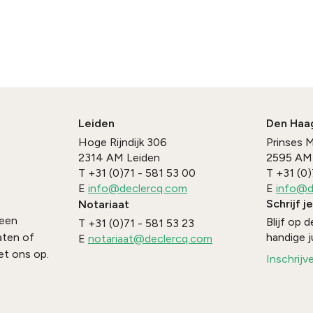
Leiden
Den Haa
Hoge Rijndijk 306
Prinses 
2314 AM
Leiden
2595 AM
T
+31 (0)71 - 581 53 00
T
+31 (0)
E
info@declercq.com
E
info@d
Schrijf j
Notariaat
 een
Blijf op
T
+31 (0)71 - 581 53 23
handige j
aten of
E
notariaat@declercq.com
t ons op.
Inschrijv