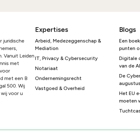
Expertises
Blogs
 juridische
Arbeid, Medezeggenschap &
Een boek 
rnemers,
Mediation
punten o
. Vanuit Leiden
IT, Privacy & Cybersecurity
Digitale 
ennis met
van de A
Notariaat
 voor
De Cyber
nd met een B
Ondernemingsrecht
augustus
gal 500. Wij
Vastgoed & Overheid
wij voor u
Het EU e
moeten 
Tuchtcas