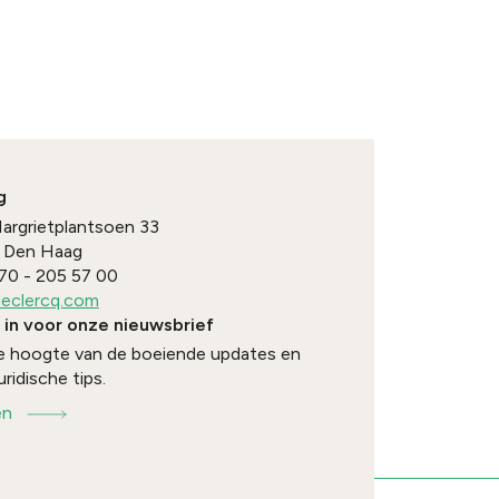
g
Margrietplantsoen 33
Den Haag
70 - 205 57 00
eclercq.com
e in voor onze nieuwsbrief
 de hoogte van de boeiende updates en
uridische tips.
en