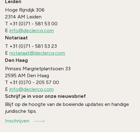
Leiden
Hoge Rijndijk 306
2314 AM
Leiden
T
+31 (0)71 - 581 53 00
E
info@declercq.com
Notariaat
T
+31 (0)71 - 581 53 23
E
notariaat@declercq.com
Den Haag
Prinses Margrietplantsoen 33
2595 AM
Den Haag
T
+31 (0)70 - 205 57 00
E
info@declercq.com
Schrijf je in voor onze nieuwsbrief
Blijf op de hoogte van de boeiende updates en handige
juridische tips.
Inschrijven