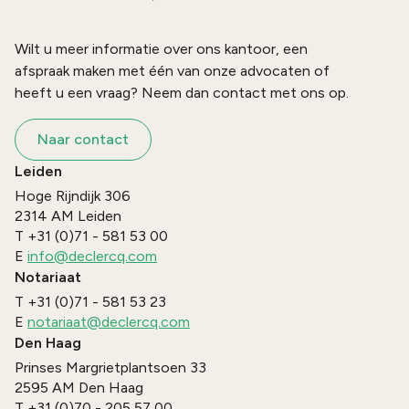
Wilt u meer informatie over ons kantoor, een
afspraak maken met één van onze advocaten of
heeft u een vraag? Neem dan contact met ons op.
Naar contact
Leiden
Hoge Rijndijk 306
2314 AM
Leiden
T
+31 (0)71 - 581 53 00
E
info@declercq.com
Notariaat
T
+31 (0)71 - 581 53 23
E
notariaat@declercq.com
Den Haag
Prinses Margrietplantsoen 33
2595 AM
Den Haag
T
+31 (0)70 - 205 57 00