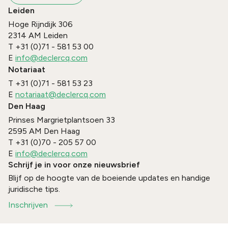
Leiden
Hoge Rijndijk 306
2314 AM
Leiden
T
+31 (0)71 - 581 53 00
E
info@declercq.com
Notariaat
T
+31 (0)71 - 581 53 23
E
notariaat@declercq.com
Den Haag
Prinses Margrietplantsoen 33
2595 AM
Den Haag
T
+31 (0)70 - 205 57 00
E
info@declercq.com
Schrijf je in voor onze nieuwsbrief
Blijf op de hoogte van de boeiende updates en handige
juridische tips.
Inschrijven