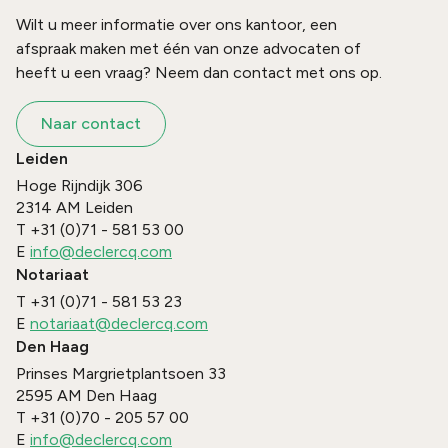
Wilt u meer informatie over ons kantoor, een
afspraak maken met één van onze advocaten of
heeft u een vraag? Neem dan contact met ons op.
Naar contact
Leiden
Hoge Rijndijk 306
2314 AM
Leiden
T
+31 (0)71 - 581 53 00
E
info@declercq.com
Notariaat
T
+31 (0)71 - 581 53 23
E
notariaat@declercq.com
Den Haag
Prinses Margrietplantsoen 33
2595 AM
Den Haag
T
+31 (0)70 - 205 57 00
E
info@declercq.com