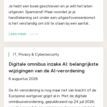
Je hebt een boek geschreven en je wilt het laten
uitgeven. Spannend! Maar voordat je je
handtekening zet onder een uitgeefovereenkomst
is het verstandig om stil te staan bij een aantal
juridische aandachtspunten. In deze blog leggen we
Lees meer
uit waar je onder meer op moet letten.
IT, Privacy & Cybersecurity
Digitale omnibus inzake AI: belangrijkste
wijzigingen van de AI-verordening
6 augustus 2026
De AI-verordening is nog maar net van kracht of de
Europese wetgever grijpt al in. Met de digitale
omnibusverordening, gepubliceerd op 24 juli 2026,