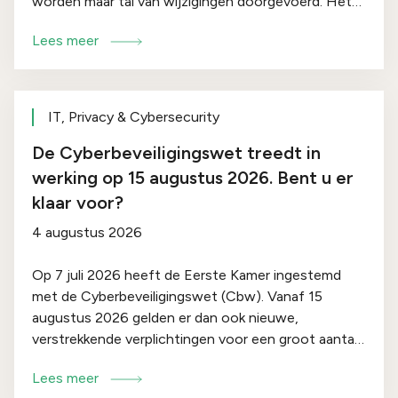
worden maar tal van wijzigingen doorgevoerd. Het
doel: de regels duidelijker, werkbaarder en
Lees meer
toekomstbestendiger maken, zonder dat innovatie
of grondrechten in het gedrang komen. Hieronder
lichten we de meest ingrijpende wijzigingen toe.
IT, Privacy & Cybersecurity
De Cyberbeveiligingswet treedt in
werking op 15 augustus 2026. Bent u er
klaar voor?
4 augustus 2026
Op 7 juli 2026 heeft de Eerste Kamer ingestemd
met de Cyberbeveiligingswet (Cbw). Vanaf 15
augustus 2026 gelden er dan ook nieuwe,
verstrekkende verplichtingen voor een groot aantal
organisaties in Nederland. De wet implementeert de
Lees meer
Europese NIS2-richtlijn en vervangt de huidige Wet