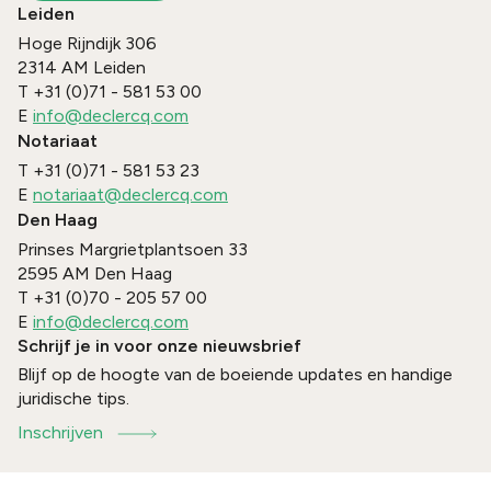
Leiden
Hoge Rijndijk 306
2314 AM
Leiden
T
+31 (0)71 - 581 53 00
E
info@declercq.com
Notariaat
T
+31 (0)71 - 581 53 23
E
notariaat@declercq.com
Den Haag
Prinses Margrietplantsoen 33
2595 AM
Den Haag
T
+31 (0)70 - 205 57 00
E
info@declercq.com
Schrijf je in voor onze nieuwsbrief
Blijf op de hoogte van de boeiende updates en handige
juridische tips.
Inschrijven