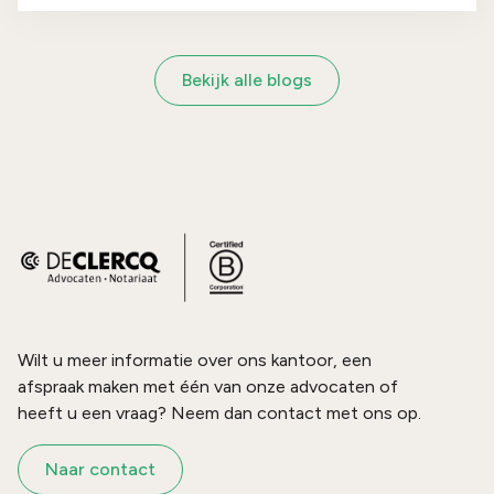
beveiliging netwerk- en informatiesystemen (Wbni).
Bedrijven die onder de Cbw vallen en niets doen,
riskeren forse boetes en zelfs persoonlijke
Bekijk alle blogs
aansprakelijkheid voor bestuurders. Hieronder leest
u wat de Cbw inhoudt, voor wie de wet geldt en
wat voor actie er nu kan worden genomen.
Wilt u meer informatie over ons kantoor, een
afspraak maken met één van onze advocaten of
heeft u een vraag? Neem dan contact met ons op.
Naar contact