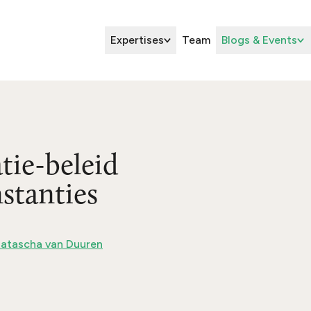
Expertises
Team
Blogs & Events
atie-beleid
stanties
atascha van Duuren