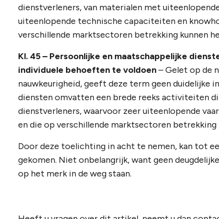
dienstverleners, van materialen met uiteenlopen
uiteenlopende technische capaciteiten en knowhow
verschillende marktsectoren betrekking kunnen h
Kl. 45 – Persoonlijke en maatschappelijke diens
individuele behoeften te voldoen
– Gelet op de n
nauwkeurigheid, geeft deze term geen duidelijke in
diensten omvatten een brede reeks activiteiten d
dienstverleners, waarvoor zeer uiteenlopende vaa
en die op verschillende marktsectoren betrekking
Door deze toelichting in acht te nemen, kan tot ee
gekomen. Niet onbelangrijk, want geen deugdelijke
op het merk in de weg staan.
Heeft u vragen over dit artikel, neemt u dan con