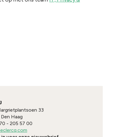
g
Margrietplantsoen 33
Den Haag
70 - 205 57 00
eclercq.com
e in voor onze nieuwsbrief