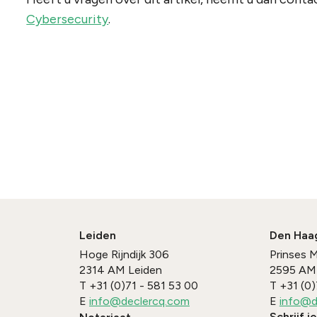
Cybersecurity
.
Leiden
Den Haa
Hoge Rijndijk 306
Prinses 
2314 AM
Leiden
2595 AM
T
+31 (0)71 - 581 53 00
T
+31 (0)
E
info@declercq.com
E
info@d
Schrijf j