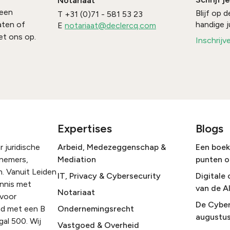
Notariaat
 een
Blijf op
T
+31 (0)71 - 581 53 23
handige j
aten of
E
notariaat@declercq.com
t ons op.
Inschrijv
Expertises
Blogs
 juridische
Arbeid, Medezeggenschap &
Een boek 
rnemers,
Mediation
punten o
. Vanuit Leiden
IT, Privacy & Cybersecurity
Digitale 
ennis met
van de A
Notariaat
 voor
De Cyber
nd met een B
Ondernemingsrecht
augustus
gal 500. Wij
Vastgoed & Overheid