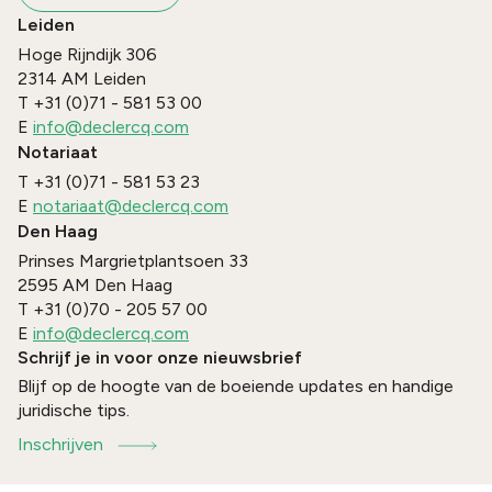
Leiden
Hoge Rijndijk 306
2314 AM
Leiden
T
+31 (0)71 - 581 53 00
E
info@declercq.com
Notariaat
T
+31 (0)71 - 581 53 23
E
notariaat@declercq.com
Den Haag
Prinses Margrietplantsoen 33
2595 AM
Den Haag
T
+31 (0)70 - 205 57 00
E
info@declercq.com
Schrijf je in voor onze nieuwsbrief
Blijf op de hoogte van de boeiende updates en handige
juridische tips.
Inschrijven