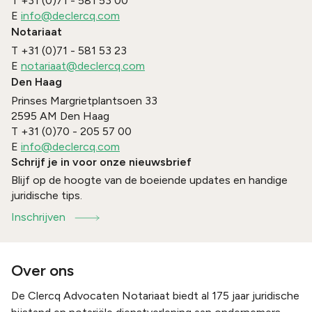
T
+31 (0)71 - 581 53 00
E
info@declercq.com
Notariaat
T
+31 (0)71 - 581 53 23
E
notariaat@declercq.com
Den Haag
Prinses Margrietplantsoen 33
2595 AM
Den Haag
T
+31 (0)70 - 205 57 00
E
info@declercq.com
Schrijf je in voor onze nieuwsbrief
Blijf op de hoogte van de boeiende updates en handige
juridische tips.
Inschrijven
Over ons
De Clercq Advocaten Notariaat biedt al 175 jaar juridische