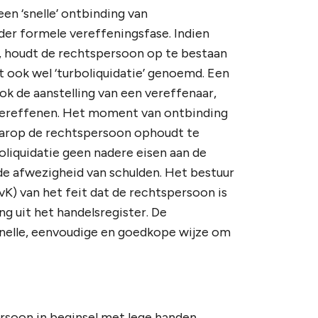
en ‘snelle’ ontbinding van
er formele vereffeningsfase. Indien
n, houdt de rechtspersoon op te bestaan
 ook wel ‘turboliquidatie’ genoemd. Een
ok de aanstelling van een vereffenaar,
e vereffenen. Het moment van ontbinding
aarop de rechtspersoon ophoudt te
boliquidatie geen nadere eisen aan de
e afwezigheid van schulden. Het bestuur
K) van het feit dat de rechtspersoon is
g uit het handelsregister. De
snelle, eenvoudige en goedkope wijze om
ersoon in beginsel met lege handen.