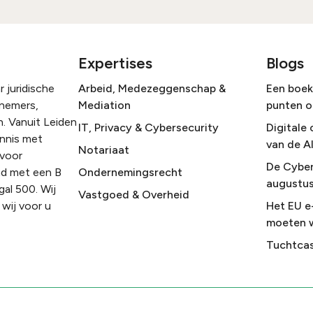
Expertises
Blogs
 juridische
Arbeid, Medezeggenschap &
Een boek 
rnemers,
Mediation
punten o
. Vanuit Leiden
IT, Privacy & Cybersecurity
Digitale 
ennis met
van de A
Notariaat
 voor
De Cyber
nd met een B
Ondernemingsrecht
augustus
gal 500. Wij
Vastgoed & Overheid
wij voor u
Het EU e
moeten 
Tuchtcas