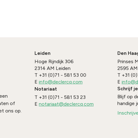
Leiden
Den Haa
Hoge Rijndijk 306
Prinses 
2314 AM
Leiden
2595 AM
T
+31 (0)71 - 581 53 00
T
+31 (0)
E
info@declercq.com
E
info@d
Schrijf j
Notariaat
 een
Blijf op
T
+31 (0)71 - 581 53 23
handige j
aten of
E
notariaat@declercq.com
t ons op.
Inschrijv