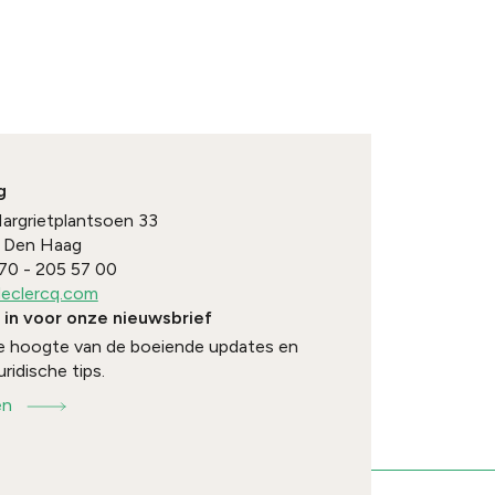
g
Margrietplantsoen 33
Den Haag
70 - 205 57 00
eclercq.com
e in voor onze nieuwsbrief
 de hoogte van de boeiende updates en
uridische tips.
en