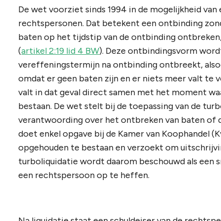
De wet voorziet sinds 1994 in de mogelijkheid van e
rechtspersonen. Dat betekent een ontbinding zond
baten op het tijdstip van de ontbinding ontbreke
(
artikel 2:19 lid 4 BW
). Deze ontbindingsvorm wordt
vereffeningstermijn na ontbinding ontbreekt, also
omdat er geen baten zijn en er niets meer valt t
valt in dat geval direct samen met het moment w
bestaan. De wet stelt bij de toepassing van de tur
verantwoording over het ontbreken van baten of d
doet enkel opgave bij de Kamer van Koophandel (Kv
opgehouden te bestaan en verzoekt om uitschrijvin
turboliquidatie wordt daarom beschouwd als een 
een rechtspersoon op te heffen.
Na liquidatie staat een schuldeiser van de rechtsp