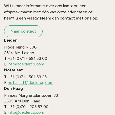
Wilt u meer informatie over ons kantoor, een
afspraak maken met één van onze advocaten of
heeft u een vraag? Neem dan contact met ons op.
Naar contact
Leiden
Hoge Rijndijk 306
2314 AM
Leiden
T
+31 (0)71 - 581 53 00
E
info@declercq.com
Notariaat
T
+31 (0)71 - 581 53 23
E
notariaat@declercq.com
Den Haag
Prinses Margrietplantsoen 33
2595 AM
Den Haag
T
+31 (0)70 - 205 57 00
E
info@declercq.com