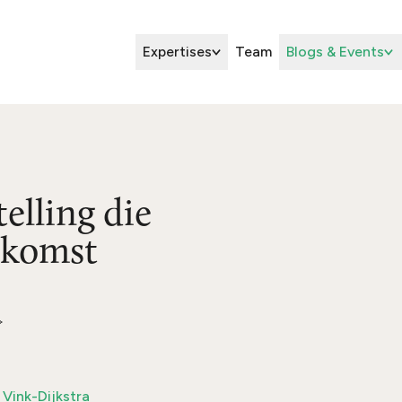
Expertises
Team
Blogs & Events
elling die
nkomst
Vink-Dijkstra