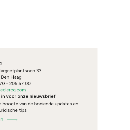
g
Margrietplantsoen 33
Den Haag
70 - 205 57 00
eclercq.com
e in voor onze nieuwsbrief
 de hoogte van de boeiende updates en
uridische tips.
en