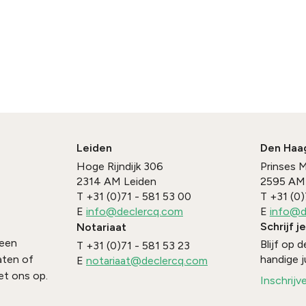
Leiden
Den Haa
Hoge Rijndijk 306
Prinses 
2314 AM
Leiden
2595 AM
T
+31 (0)71 - 581 53 00
T
+31 (0)
E
info@declercq.com
E
info@d
Schrijf j
Notariaat
 een
Blijf op
T
+31 (0)71 - 581 53 23
handige j
aten of
E
notariaat@declercq.com
t ons op.
Inschrijv