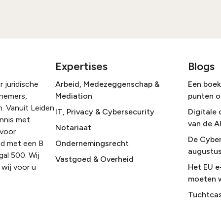
Expertises
Blogs
 juridische
Arbeid, Medezeggenschap &
Een boek 
rnemers,
Mediation
punten o
. Vanuit Leiden
IT, Privacy & Cybersecurity
Digitale 
ennis met
van de A
Notariaat
 voor
De Cyber
nd met een B
Ondernemingsrecht
augustus
gal 500. Wij
Vastgoed & Overheid
wij voor u
Het EU e
moeten 
Tuchtcas