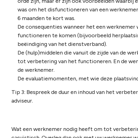
orde zijn, maar er zijn ook voorbeelden waarbij
was om het disfunctioneren van een werknemer 
6 maanden te kort was.
De consequenties wanneer het een werknemer we
functioneren te komen (bijvoorbeeld herplaatsing
beëindiging van het dienstverband).
De (hulp)middelen die vanuit de zijde van de 
tot verbetering van het functioneren. En de wen
de werknemer.
De evaluatiemomenten, met wie deze plaatsvind
Tip 3: Bespreek de duur en inhoud van het verbete
adviseur.
Wat een werknemer nodig heeft om tot verbeterin
casuïstisch. Overleg dan ook met uw werknemer wat