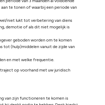
 een periode van 3 maanden al voldoende
aan te tonen of waarbij een periode van
l/niet lukt tot verbetering van diens
, demotie of als dit niet mogelijk is
werkgever geboden worden om te komen
s tot (hulp)middelen vanuit de zijde van
en en met welke frequentie.
rtraject op voorhand met uw juridisch
g van zijn functioneren te komen is
 hij denkt nodig te hebben. Denk hierbij