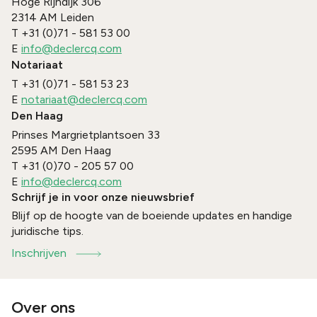
Hoge Rijndijk 306
2314 AM
Leiden
T
+31 (0)71 - 581 53 00
E
info@declercq.com
Notariaat
T
+31 (0)71 - 581 53 23
E
notariaat@declercq.com
Den Haag
Prinses Margrietplantsoen 33
2595 AM
Den Haag
T
+31 (0)70 - 205 57 00
E
info@declercq.com
Schrijf je in voor onze nieuwsbrief
Blijf op de hoogte van de boeiende updates en handige
juridische tips.
Inschrijven
Over ons