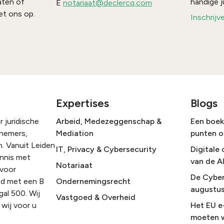
handige j
aten of
E
notariaat@declercq.com
t ons op.
Inschrijv
Expertises
Blogs
 juridische
Arbeid, Medezeggenschap &
Een boek 
rnemers,
Mediation
punten o
. Vanuit Leiden
IT, Privacy & Cybersecurity
Digitale 
ennis met
van de A
Notariaat
 voor
De Cyber
nd met een B
Ondernemingsrecht
augustus
gal 500. Wij
Vastgoed & Overheid
wij voor u
Het EU e
moeten 