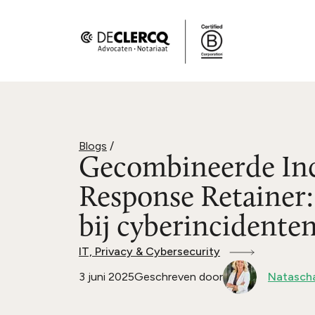
Blogs
/
Gecombineerde In
Response Retainer: 
bij cyberincidente
IT, Privacy & Cybersecurity
3 juni 2025
Geschreven door
Natascha