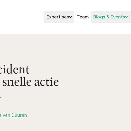
Expertises
Team
Blogs & Events
cident
snelle actie
n
 van Duuren