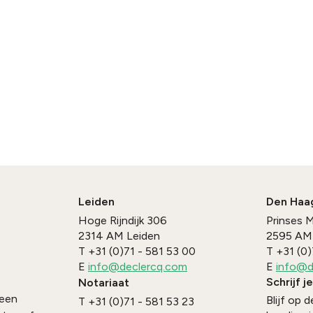
Leiden
Den Haa
Hoge Rijndijk 306
Prinses 
2314 AM
Leiden
2595 AM
T
+31 (0)71 - 581 53 00
T
+31 (0)
E
info@declercq.com
E
info@d
Schrijf j
Notariaat
 een
Blijf op
T
+31 (0)71 - 581 53 23