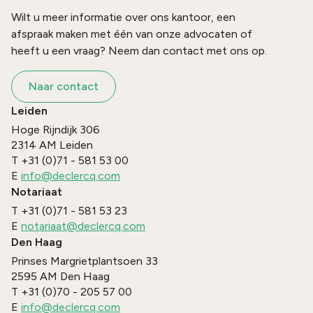
Wilt u meer informatie over ons kantoor, een
afspraak maken met één van onze advocaten of
heeft u een vraag? Neem dan contact met ons op.
Naar contact
Leiden
Hoge Rijndijk 306
2314 AM
Leiden
T
+31 (0)71 - 581 53 00
E
info@declercq.com
Notariaat
T
+31 (0)71 - 581 53 23
E
notariaat@declercq.com
Den Haag
Prinses Margrietplantsoen 33
2595 AM
Den Haag
T
+31 (0)70 - 205 57 00
E
info@declercq.com