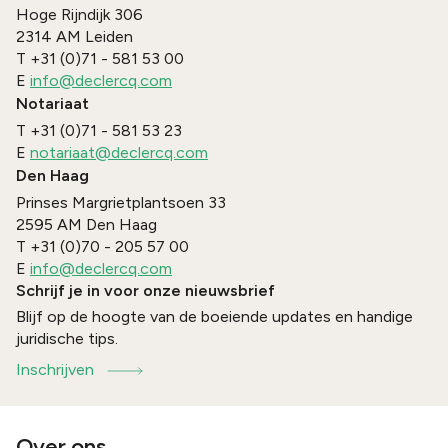
Hoge Rijndijk 306
2314 AM
Leiden
T
+31 (0)71 - 581 53 00
E
info@declercq.com
Notariaat
T
+31 (0)71 - 581 53 23
E
notariaat@declercq.com
Den Haag
Prinses Margrietplantsoen 33
2595 AM
Den Haag
T
+31 (0)70 - 205 57 00
E
info@declercq.com
Schrijf je in voor onze nieuwsbrief
Blijf op de hoogte van de boeiende updates en handige
juridische tips.
Inschrijven
Over ons