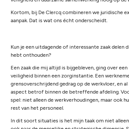
Kortom, bij De Clercq combineren we juridische e
aanpak. Dat is wat ons écht onderscheidt.
Kun je een uitdagende of interessante zaak delen di
hebt onthouden?
Een zaak die mij altijd is bijgebleven, ging over e
veiligheid binnen een zorginstantie. Een werkneme
grensoverschrijdend gedrag op de werkvloer, en al 
aspect betrof binnen de betreffende afdeling. Voo
spel: niet alleen de werkverhoudingen, maar ook h
rest van het personeel.
In dit soort situaties is het mijn taak om niet allee
ook naar de menselijke en strategische dimensie