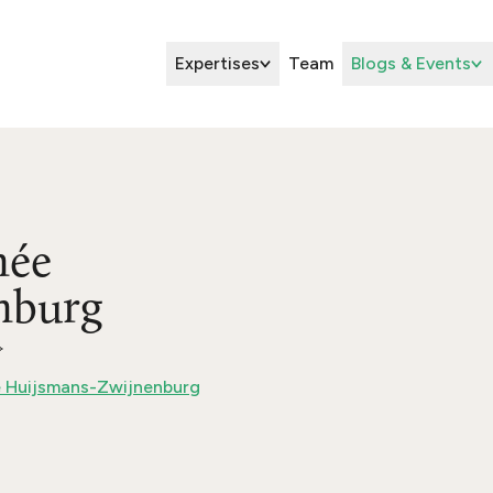
Expertises
Team
Blogs & Events
née
nburg
 Huijsmans-Zwijnenburg