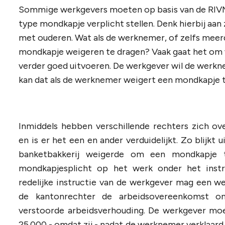
Sommige werkgevers moeten op basis van de RIVM-
type mondkapje verplicht stellen. Denk hierbij aan
met ouderen. Wat als de werknemer, of zelfs meer
mondkapje weigeren te dragen? Vaak gaat het o
verder goed uitvoeren. De werkgever wil de werk
kan dat als de werknemer weigert een mondkapje te 
Inmiddels hebben verschillende rechters zich o
en is er het een en ander verduidelijkt. Zo blijkt 
banketbakkerij weigerde om een mondkapje 
mondkapjesplicht op het werk onder het instr
redelijke instructie van de werkgever mag een w
de kantonrechter de arbeidsovereenkomst o
verstoorde arbeidsverhouding. De werkgever moes
25.000,- omdat zij - nadat de werknemer verklaar