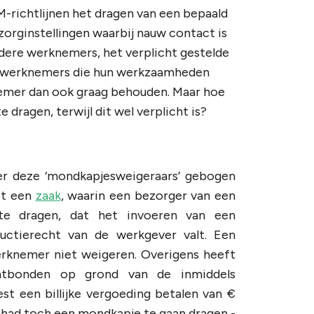
richtlijnen het dragen van een bepaald
 zorginstellingen waarbij nauw contact is
dere werknemers, het verplicht gestelde
m werknemers die hun werkzaamheden
nemer dan ook graag behouden. Maar hoe
dragen, terwijl dit wel verplicht is?
ver deze ‘mondkapjesweigeraars’ gebogen
uit een
zaak
, waarin een bezorger van een
te dragen, dat het invoeren van een
uctierecht van de werkgever valt. Een
erknemer niet weigeren. Overigens heeft
ntbonden op grond van de inmiddels
t een billijke vergoeding betalen van €
d had toch een mondkapje te gaan dragen -