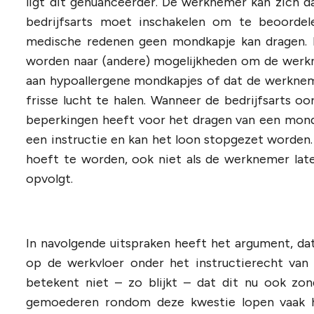
ligt dit genuanceerder. De werknemer kan zich 
bedrijfsarts moet inschakelen om te beoorde
medische redenen geen mondkapje kan dragen. In
worden naar (andere) mogelijkheden om de werkn
aan hypoallergene mondkapjes of dat de werkneme
frisse lucht te halen. Wanneer de bedrijfsarts 
beperkingen heeft voor het dragen van een mondk
een instructie en kan het loon stopgezet worden. 
hoeft te worden, ook niet als de werknemer late
opvolgt.
In navolgende uitspraken heeft het argument, da
op de werkvloer onder het instructierecht van 
betekent niet – zo blijkt – dat dit nu ook zo
gemoederen rondom deze kwestie lopen vaak 