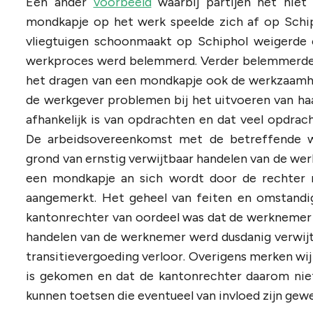
Een ander
voorbeeld
waarbij partijen het nie
mondkapje op het werk speelde zich af op Schip
vliegtuigen schoonmaakt op Schiphol weigerde
werkproces werd belemmerd. Verder belemmerde
het dragen van een mondkapje ook de werkzaamhed
de werkgever problemen bij het uitvoeren van ha
afhankelijk is van opdrachten en dat veel opdra
De arbeidsovereenkomst met de betreffende we
grond van ernstig verwijtbaar handelen van de we
een mondkapje
an sich
wordt door de rechter ni
aangemerkt. Het geheel van feiten en omstandig
kantonrechter van oordeel was dat de werknemer 
handelen van de werknemer werd dusdanig verwijt
transitievergoeding verloor. Overigens merken wij
is gekomen en dat de kantonrechter daarom nie
kunnen toetsen die eventueel van invloed zijn gewe