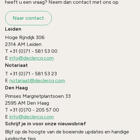
heeft u een vraag? Neem dan contact met ons op.
Naar contact
Leiden
Hoge Rijndijk 306
2314 AM
Leiden
T
+31 (0)71 - 581 53 00
E
info@declercq.com
Notariaat
T
+31 (0)71 - 581 53 23
E
notariaat@declercq.com
Den Haag
Prinses Margrietplantsoen 33
2595 AM
Den Haag
T
+31 (0)70 - 205 57 00
E
info@declercq.com
Schrijf je in voor onze nieuwsbrief
Blijf op de hoogte van de boeiende updates en handige
juridische tips.