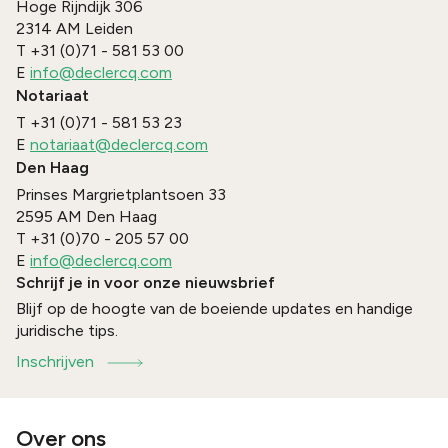
Hoge Rijndijk 306
2314 AM
Leiden
T
+31 (0)71 - 581 53 00
E
info@declercq.com
Notariaat
T
+31 (0)71 - 581 53 23
E
notariaat@declercq.com
Den Haag
Prinses Margrietplantsoen 33
2595 AM
Den Haag
T
+31 (0)70 - 205 57 00
E
info@declercq.com
Schrijf je in voor onze nieuwsbrief
Blijf op de hoogte van de boeiende updates en handige
juridische tips.
Inschrijven
Over ons