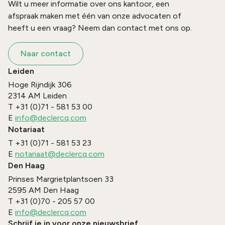
Wilt u meer informatie over ons kantoor, een
afspraak maken met één van onze advocaten of
heeft u een vraag? Neem dan contact met ons op.
Naar contact
Leiden
Hoge Rijndijk 306
2314 AM
Leiden
T
+31 (0)71 - 581 53 00
E
info@declercq.com
Notariaat
T
+31 (0)71 - 581 53 23
E
notariaat@declercq.com
Den Haag
Prinses Margrietplantsoen 33
2595 AM
Den Haag
T
+31 (0)70 - 205 57 00
E
info@declercq.com
Schrijf je in voor onze nieuwsbrief