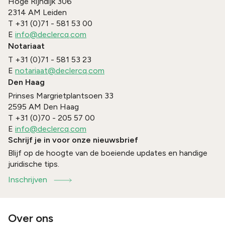
Hoge Rijndijk 306
2314 AM
Leiden
T
+31 (0)71 - 581 53 00
E
info@declercq.com
Notariaat
T
+31 (0)71 - 581 53 23
E
notariaat@declercq.com
Den Haag
Prinses Margrietplantsoen 33
2595 AM
Den Haag
T
+31 (0)70 - 205 57 00
E
info@declercq.com
Schrijf je in voor onze nieuwsbrief
Blijf op de hoogte van de boeiende updates en handige
juridische tips.
Inschrijven
Over ons