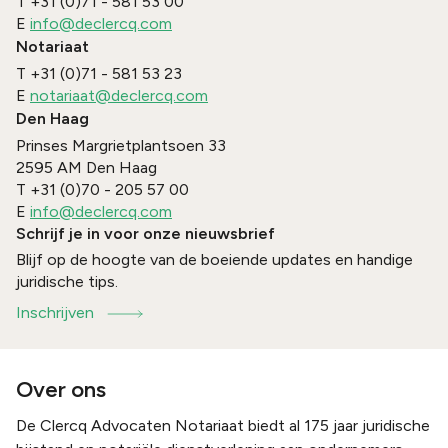
T
+31 (0)71 - 581 53 00
E
info@declercq.com
Notariaat
T
+31 (0)71 - 581 53 23
E
notariaat@declercq.com
Den Haag
Prinses Margrietplantsoen 33
2595 AM
Den Haag
T
+31 (0)70 - 205 57 00
E
info@declercq.com
Schrijf je in voor onze nieuwsbrief
Blijf op de hoogte van de boeiende updates en handige
juridische tips.
Inschrijven
Over ons
De Clercq Advocaten Notariaat biedt al 175 jaar juridische