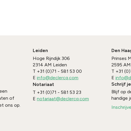
Leiden
Den Haa
Hoge Rijndijk 306
Prinses 
2314 AM
Leiden
2595 AM
T
+31 (0)71 - 581 53 00
T
+31 (0)
E
info@declercq.com
E
info@d
Schrijf j
Notariaat
 een
Blijf op
T
+31 (0)71 - 581 53 23
handige j
aten of
E
notariaat@declercq.com
t ons op.
Inschrijv