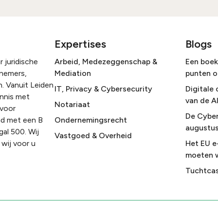
Expertises
Blogs
 juridische
Arbeid, Medezeggenschap &
Een boek 
rnemers,
Mediation
punten o
. Vanuit Leiden
IT, Privacy & Cybersecurity
Digitale 
ennis met
van de A
Notariaat
 voor
De Cyber
nd met een B
Ondernemingsrecht
augustus
gal 500. Wij
Vastgoed & Overheid
wij voor u
Het EU e
moeten 
Tuchtcas