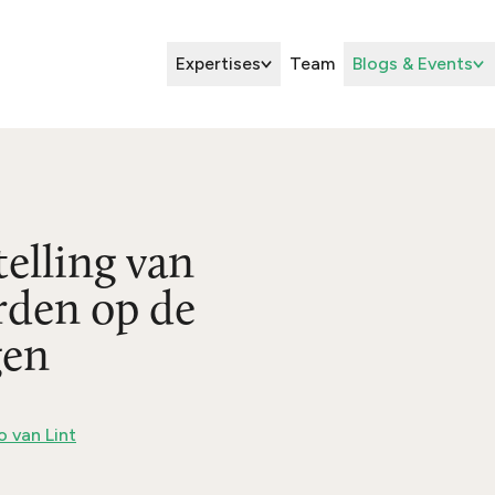
Expertises
Team
Blogs & Events
elling van
den op de
gen
 van Lint