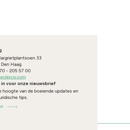
g
Margrietplantsoen 33
Den Haag
70 - 205 57 00
eclercq.com
e in voor onze nieuwsbrief
 de hoogte van de boeiende updates en
uridische tips.
en