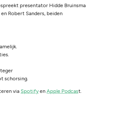
espreekt presentator Hidde Bruinsma
 en Robert Sanders, beiden
amelijk.
ies.
nteger
t schorsing.
teren via
Spotify
en
Apple Podcas
t.