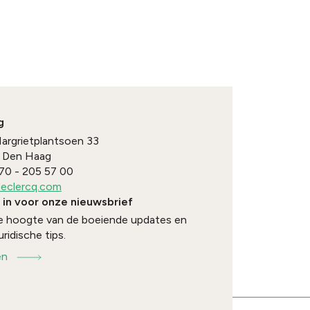
g
Margrietplantsoen 33
Den Haag
70 - 205 57 00
eclercq.com
e in voor onze nieuwsbrief
 de hoogte van de boeiende updates en
uridische tips.
en