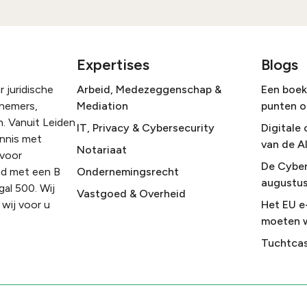
Expertises
Blogs
 juridische
Arbeid, Medezeggenschap &
Een boek 
rnemers,
Mediation
punten o
. Vanuit Leiden
IT, Privacy & Cybersecurity
Digitale 
ennis met
van de A
Notariaat
 voor
De Cyber
nd met een B
Ondernemingsrecht
augustus
gal 500. Wij
Vastgoed & Overheid
wij voor u
Het EU e
moeten 
Tuchtcas