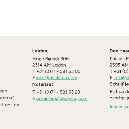
Leiden
Den Haa
Hoge Rijndijk 306
Prinses 
2314 AM
Leiden
2595 AM
T
+31 (0)71 - 581 53 00
T
+31 (0)
E
info@declercq.com
E
info@d
Schrijf j
Notariaat
 een
Blijf op
T
+31 (0)71 - 581 53 23
handige j
aten of
E
notariaat@declercq.com
t ons op.
Inschrijv