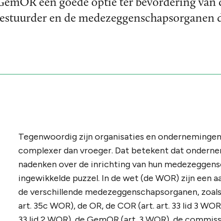
n GemOR een goede optie ter bevordering va
bestuurder en de medezeggenschapsorganen d
Tegenwoordig zijn organisaties en ondernemingen
complexer dan vroeger. Dat betekent dat ondern
nadenken over de inrichting van hun medezeggensc
ingewikkelde puzzel. In de wet (de WOR) zijn een 
de verschillende medezeggenschapsorganen, zoal
art. 35c WOR), de OR, de COR (art. art. 33 lid 3 W
33 lid 2 WOR), de GemOR (art. 3 WOR), de commissi