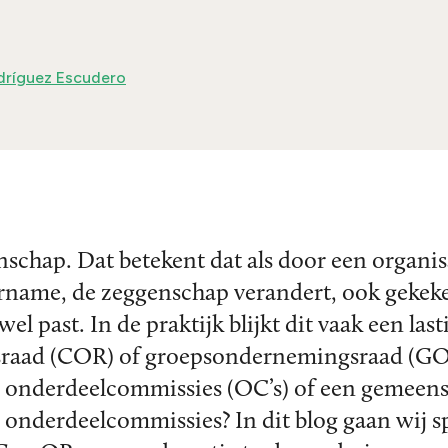
ríguez Escudero
chap. Dat betekent dat als door een organisa
vername, de zeggenschap verandert, ook geke
 past. In de praktijk blijkt dit vaak een last
gsraad (COR) of groepsondernemingsraad (G
 onderdeelcommissies (OC’s) of een gemeen
onderdeelcommissies? In dit blog gaan wij s