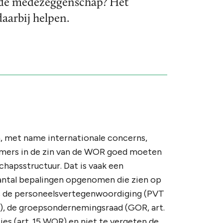
n de medezeggenschap? Het
aarbij helpen.
, met name internationale concerns,
emers in de zin van de WOR goed moeten
hapsstructuur. Dat is vaak een
aantal bepalingen opgenomen die zien op
s de personeelsvertegenwoordiging (PVT
OR), de groepsondernemingsraad (GOR, art.
es (art. 15 WOR) en niet te vergeten de