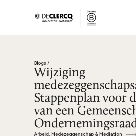
Blogs
/
Wijziging
medezeggenschapss
Stappenplan voor de
van een Gemeensch
Ondernemingsraa
Arbeid, Medezeggenschap & Mediation