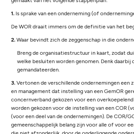
gemaakt van het volgende stappenplan:
1.
Is sprake van een onderneming (of onderneminge
De WOR draait immers om de definitie van het be
2.
Waar bevindt zich de zeggenschap in die onder
Breng de organisatiestructuur in kaart, zodat du
welke besluiten worden genomen. Denk daarbij
gemandateerden.
3.
Vertonen de verschillende ondernemingen een zo
en management dat instelling van een GemOR gere
concernverband gekozen voor een overkoepelen
worden gekozen voor de instelling van een COR (
(voor een deel van de ondernemingen). De COR/GOR
gemeenschappelijk belang zijn voor alle of voor 
die niet afzonderlijk door de onderliggende ond