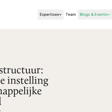
Expertises
Team
Blogs & Events
tructuur:
 instelling
appelijke
d