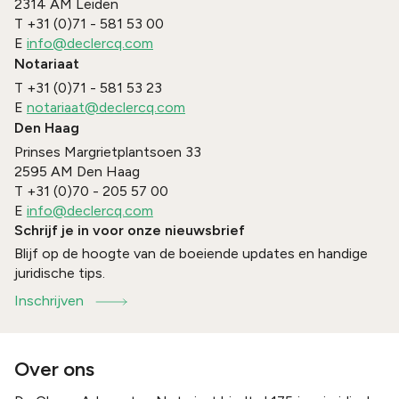
2314 AM
Leiden
T
+31 (0)71 - 581 53 00
E
info@declercq.com
Notariaat
T
+31 (0)71 - 581 53 23
E
notariaat@declercq.com
Den Haag
Prinses Margrietplantsoen 33
2595 AM
Den Haag
T
+31 (0)70 - 205 57 00
E
info@declercq.com
Schrijf je in voor onze nieuwsbrief
Blijf op de hoogte van de boeiende updates en handige
juridische tips.
Inschrijven
Over ons