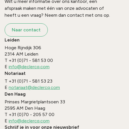
Wilt u meer informatie over ons kantoor, een
afspraak maken met één van onze advocaten of
heeft u een vraag? Neem dan contact met ons op.
Naar contact
Leiden
Hoge Rijndijk 306
2314 AM
Leiden
T
+31 (0)71 - 581 53 00
E
info@declercq.com
Notariaat
T
+31 (0)71 - 581 53 23
E
notariaat@declercq.com
Den Haag
Prinses Margrietplantsoen 33
2595 AM
Den Haag
T
+31 (0)70 - 205 57 00
E
info@declercq.com
Schrijf je in voor onze nieuwsbrief