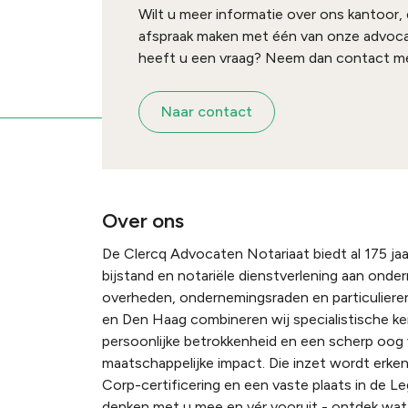
Wilt u meer informatie over ons kantoor,
afspraak maken met één van onze advoc
heeft u een vraag? Neem dan contact me
Naar contact
Over ons
De Clercq Advocaten Notariaat biedt al 175 jaar
bijstand en notariële dienstverlening aan onde
overheden, ondernemingsraden en particulieren
en Den Haag combineren wij specialistische k
persoonlijke betrokkenheid en een scherp oog
maatschappelijke impact. Die inzet wordt erke
Corp-certificering en een vaste plaats in de Le
denken met u mee en vér vooruit - ontdek wat 