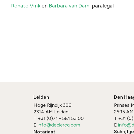
Renate Vink
en
Barbara van Dam
, paralegal
Leiden
Den Haa
Hoge Rijndijk 306
Prinses 
2314 AM
Leiden
2595 AM
T
+31 (0)71 - 581 53 00
T
+31 (0)
E
info@declercq.com
E
info@d
Schrijf j
Notariaat