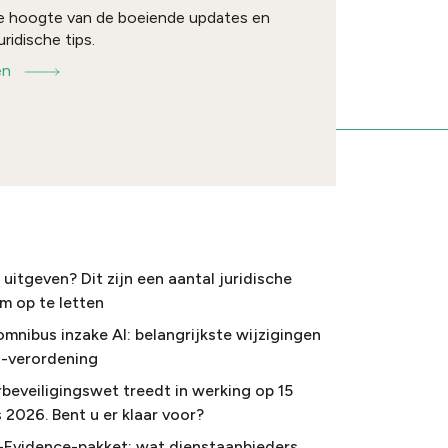
 de hoogte van de boeiende updates en
uridische tips.
en
uitgeven? Dit zijn een aantal juridische
m op te letten
omnibus inzake AI: belangrijkste wijzigingen
I-verordening
beveiligingswet treedt in werking op 15
 2026. Bent u er klaar voor?
-Evidence-pakket: wat dienstaanbieders