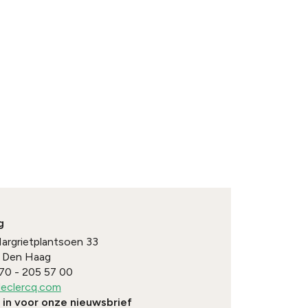
g
Margrietplantsoen 33
Den Haag
70 - 205 57 00
eclercq.com
e in voor onze nieuwsbrief