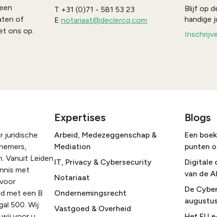
 een
Blijf op
T
+31 (0)71 - 581 53 23
handige j
aten of
E
notariaat@declercq.com
t ons op.
Inschrijv
Expertises
Blogs
 juridische
Arbeid, Medezeggenschap &
Een boek 
rnemers,
Mediation
punten o
. Vanuit Leiden
IT, Privacy & Cybersecurity
Digitale 
ennis met
van de A
Notariaat
 voor
De Cyber
nd met een B
Ondernemingsrecht
augustus
gal 500. Wij
Vastgoed & Overheid
wij voor u
Het EU e