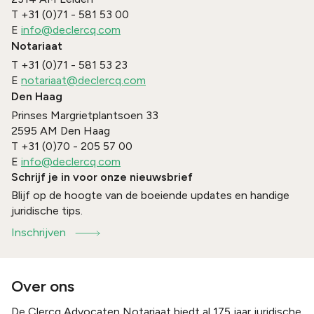
T
+31 (0)71 - 581 53 00
E
info@declercq.com
Notariaat
T
+31 (0)71 - 581 53 23
E
notariaat@declercq.com
Den Haag
Prinses Margrietplantsoen 33
2595 AM
Den Haag
T
+31 (0)70 - 205 57 00
E
info@declercq.com
Schrijf je in voor onze nieuwsbrief
Blijf op de hoogte van de boeiende updates en handige
juridische tips.
Inschrijven
Over ons
De Clercq Advocaten Notariaat biedt al 175 jaar juridische