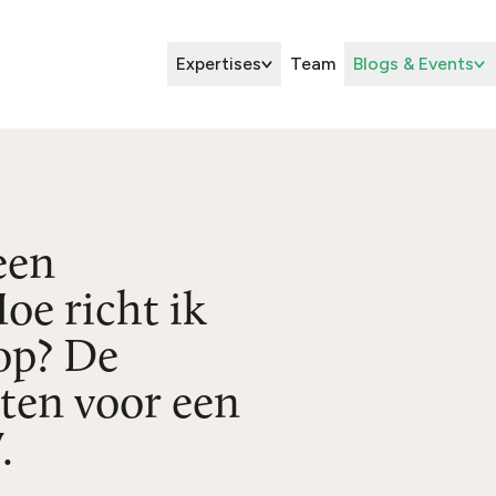
Expertises
Team
Blogs & Events
een
oe richt ik
op? De
sten voor een
.