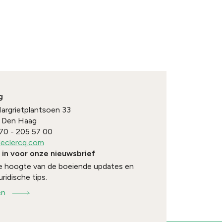
g
Margrietplantsoen 33
Den Haag
70 - 205 57 00
eclercq.com
e in voor onze nieuwsbrief
 de hoogte van de boeiende updates en
uridische tips.
en