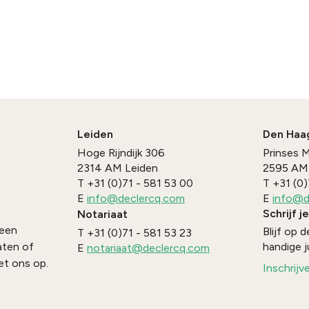
Leiden
Den Haa
Hoge Rijndijk 306
Prinses 
2314 AM
Leiden
2595 AM
T
+31 (0)71 - 581 53 00
T
+31 (0)
E
info@declercq.com
E
info@d
Schrijf j
Notariaat
 een
Blijf op
T
+31 (0)71 - 581 53 23
handige j
aten of
E
notariaat@declercq.com
t ons op.
Inschrijv