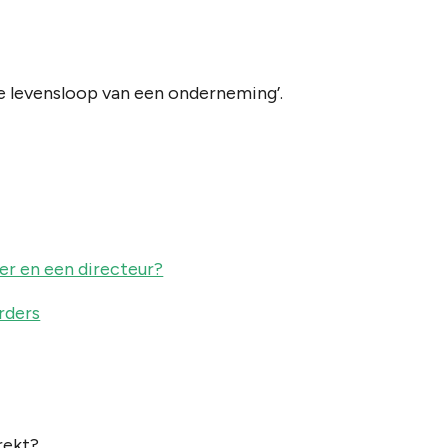
e levensloop van een onderneming’.
der en een directeur?
rders
rekt?