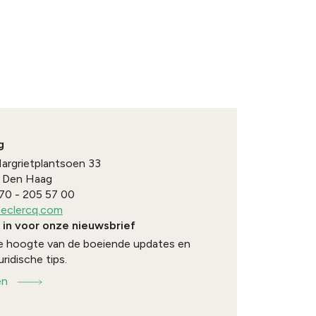
g
Margrietplantsoen 33
Den Haag
70 - 205 57 00
eclercq.com
e in voor onze nieuwsbrief
 de hoogte van de boeiende updates en
uridische tips.
en