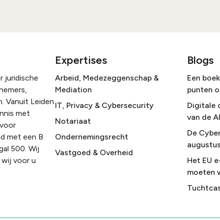
Expertises
Blogs
 juridische
Arbeid, Medezeggenschap &
Een boek 
rnemers,
Mediation
punten o
. Vanuit Leiden
IT, Privacy & Cybersecurity
Digitale 
ennis met
van de A
Notariaat
 voor
De Cyber
nd met een B
Ondernemingsrecht
augustus
gal 500. Wij
Vastgoed & Overheid
wij voor u
Het EU e
moeten 
Tuchtcas