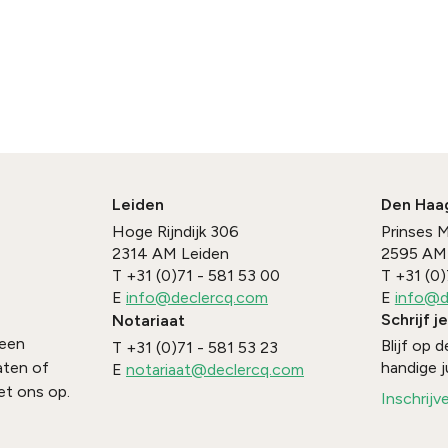
Leiden
Den Haa
Hoge Rijndijk 306
Prinses 
2314 AM
Leiden
2595 AM
T
+31 (0)71 - 581 53 00
T
+31 (0)
E
info@declercq.com
E
info@d
Schrijf j
Notariaat
 een
Blijf op
T
+31 (0)71 - 581 53 23
handige j
aten of
E
notariaat@declercq.com
t ons op.
Inschrijv