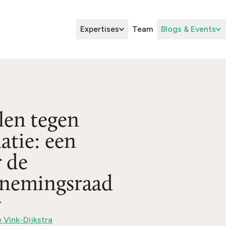
Expertises
Team
Blogs & Events
len tegen
atie: een
r de
rnemingsraad
 Vink-Dijkstra