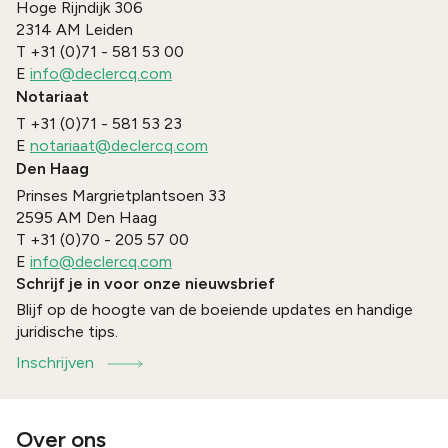
Hoge Rijndijk 306
2314 AM
Leiden
T
+31 (0)71 - 581 53 00
E
info@declercq.com
Notariaat
T
+31 (0)71 - 581 53 23
E
notariaat@declercq.com
Den Haag
Prinses Margrietplantsoen 33
2595 AM
Den Haag
T
+31 (0)70 - 205 57 00
E
info@declercq.com
Schrijf je in voor onze nieuwsbrief
Blijf op de hoogte van de boeiende updates en handige
juridische tips.
Inschrijven
Over ons