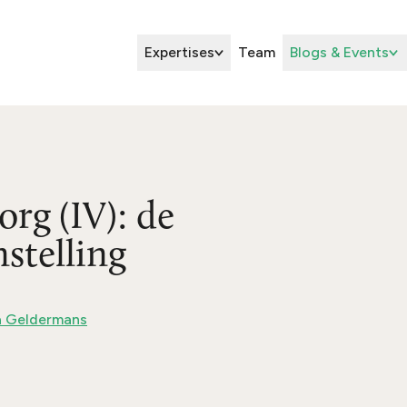
Expertises
Team
Blogs & Events
rg (IV): de
stelling
a Geldermans