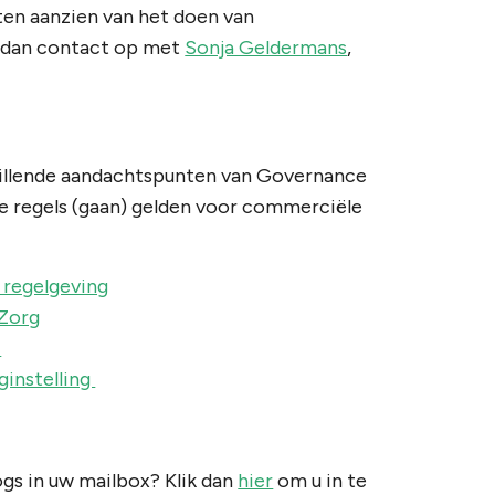
ten aanzien van het doen van
m dan contact op met
Sonja Geldermans
,
chillende aandachtspunten van Governance
lke regels (gaan) gelden voor commerciële
 regelgeving
 Zorg
t
ginstelling
ogs in uw mailbox? Klik dan
hier
om u in te